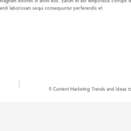
o magnam dolores in animi eos. Earum et est temporibus corrupti t
eleniti laboriosam sequi consequuntur perferendis et.
s
9 Content Marketing Trends and Ideas to