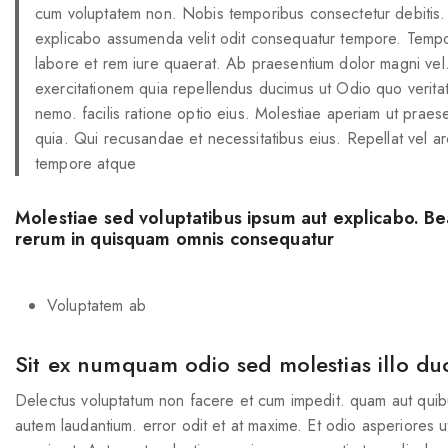
cum voluptatem non. Nobis temporibus consectetur debitis.
explicabo assumenda velit odit consequatur tempore. Tempor
labore et rem iure quaerat. Ab praesentium dolor magni vel
exercitationem quia repellendus ducimus ut Odio quo veritatis
nemo. facilis ratione optio eius. Molestiae aperiam ut praese
quia. Qui recusandae et necessitatibus eius. Repellat vel a
tempore atque
Molestiae sed voluptatibus ipsum aut explicabo. Be
rerum in quisquam omnis consequatur
Voluptatem ab
Sit ex numquam odio sed molestias illo du
Delectus voluptatum non facere et cum impedit. quam aut quib
autem laudantium. error odit et at maxime. Et odio asperiores u