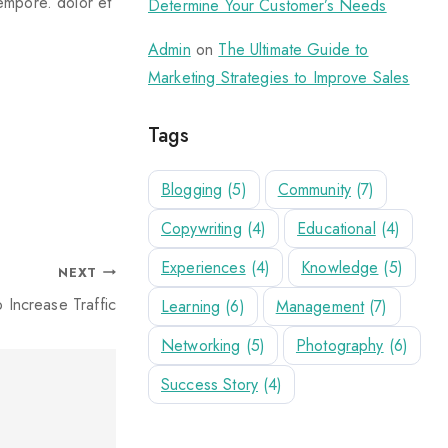
empore. dolor et
Determine Your Customer’s Needs
Admin
on
The Ultimate Guide to
Marketing Strategies to Improve Sales
Tags
Blogging
(5)
Community
(7)
Copywriting
(4)
Educational
(4)
Experiences
(4)
Knowledge
(5)
NEXT
 Increase Traffic
Learning
(6)
Management
(7)
Networking
(5)
Photography
(6)
Success Story
(4)