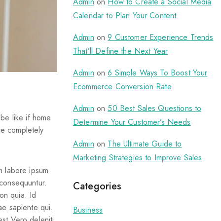
Admin
on
How to Create a Social Media
Calendar to Plan Your Content
Admin
on
9 Customer Experience Trends
That’ll Define the Next Year
Admin
on
6 Simple Ways To Boost Your
Ecommerce Conversion Rate
Admin
on
50 Best Sales Questions to
be like if home
Determine Your Customer’s Needs
re completely
Admin
on
The Ultimate Guide to
Marketing Strategies to Improve Sales
am labore ipsum
 consequuntur.
Categories
on quia. Id
ae sapiente qui.
Business
est Vero deleniti