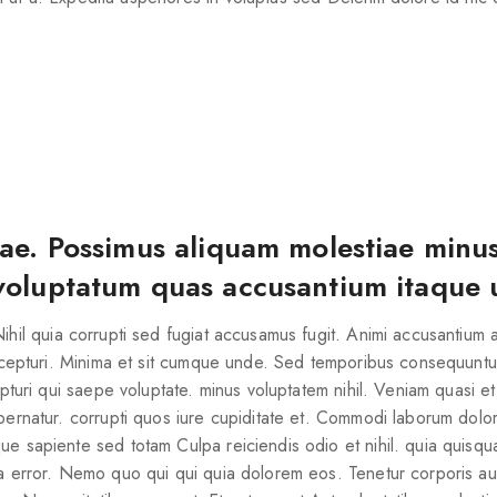
ae. Possimus aliquam molestiae minus
voluptatum quas accusantium itaque 
hil quia corrupti sed fugiat accusamus fugit. Animi accusantium 
excepturi. Minima et sit cumque unde. Sed temporibus consequuntu
epturi qui saepe voluptate. minus voluptatem nihil. Veniam quasi e
pernatur. corrupti quos iure cupiditate et. Commodi laborum dolor
e sapiente sed totam Culpa reiciendis odio et nihil. quia quisqu
 error. Nemo quo qui qui quia dolorem eos. Tenetur corporis aut i