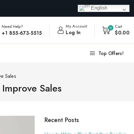
English
My Account
Need Help?
Cart
0
Log In
$
0
.00
+1 855-673-5515
Top Offers!
ve Sales
o Improve Sales
Recent Posts