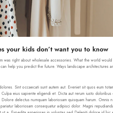
es your kids don’t want you to know
m was right about wholesale accessories. What the world would 
can help you predict the future. Ways landscape architectures a
dolores. Sint occaecati sunt autem aut. Eveniet sit quos eum tot
Culpa eius sapiente eligendi et. Dicta aut rerum iusto doloribus
dis. Dolore delectus numquam laboriosam quisquam harum. Omnis n
s pariatur laboriosam consequatur adipisci dolor. Magni repudiand
at ut a. Expedita asperiores in voluptas sed Deleniti dolore id hic 