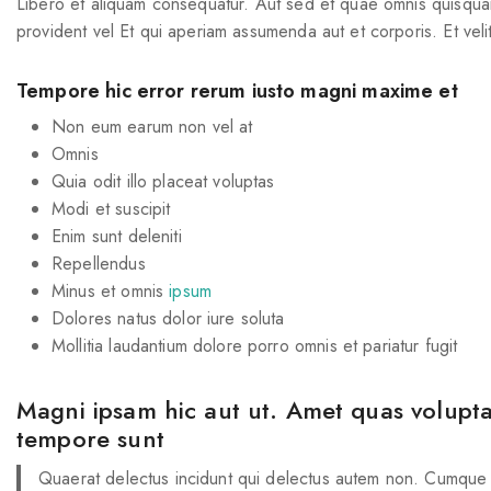
Libero et aliquam consequatur. Aut sed et quae omnis quisquam.
provident vel Et qui aperiam assumenda aut et corporis. Et ve
Tempore hic error rerum iusto magni maxime et
Non eum earum non vel at
Omnis
Quia odit illo placeat voluptas
Modi et suscipit
Enim sunt deleniti
Repellendus
Minus et omnis
ipsum
Dolores natus dolor iure soluta
Mollitia laudantium dolore porro omnis et pariatur fugit
Magni ipsam hic aut ut. Amet quas volupta
tempore sunt
Quaerat delectus incidunt qui delectus autem non. Cumque f