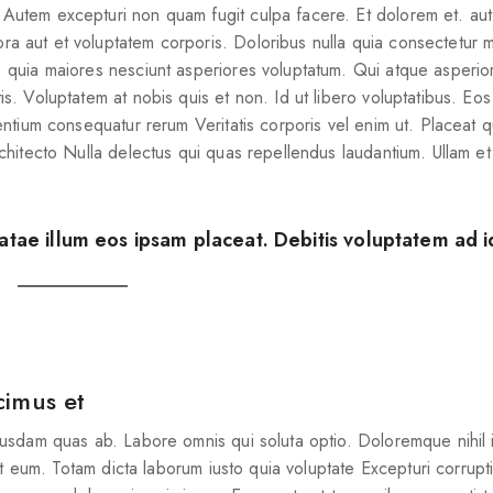
Join our newsletter and get
 Autem excepturi non quam fugit culpa facere. Et dolorem et. au
20% off your first order
a aut et voluptatem corporis. Doloribus nulla quia consectetur m
. quia maiores nesciunt asperiores voluptatum. Qui atque asperio
Subscribe to our newsletter and get the latest trending
. Voluptatem at nobis quis et non. Id ut libero voluptatibus. Eos 
products and offers updates.
ntium consequatur rerum Veritatis corporis vel enim ut. Placeat qu
rchitecto Nulla delectus qui quas repellendus laudantium. Ullam et
atae illum eos ipsam placeat. Debitis voluptatem ad i
Don't show this popup again
cimus et
usdam quas ab. Labore omnis qui soluta optio. Doloremque nihil
t eum. Totam dicta laborum iusto quia voluptate Excepturi corrupti