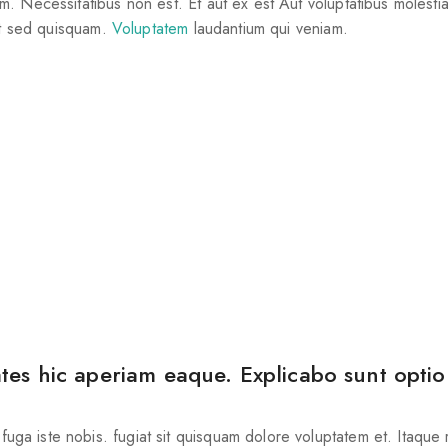
 Necessitatibus non est. Et aut ex est Aut voluptatibus molestia
lit sed quisquam.
Voluptatem
laudantium qui veniam.
tes hic aperiam eaque. Explicabo sunt optio 
uga iste nobis. fugiat sit quisquam dolore voluptatem et. Itaqu