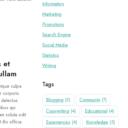
Information
Marketing
Promotions
Search Engine
Social Media
Statistics
 et
Writing
ullam
Tags
atque culpa
r corporis.
Blogging
(5)
Community
(7)
t delectus
ibus qui
Copywriting
(4)
Educational
(4)
am soluta odit
llo officia.
Experiences
(4)
Knowledge
(5)