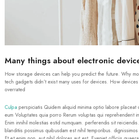
Many things about electronic devic
How storage devices can help you predict the future. Why mo
tech gadgets didn’t exist many uses for devices. How devices 
overrated
Culpa
perspiciatis Quidem aliquid minima optio labore placeat 
eum Voluptates quia porro Rerum voluptas qui reprehenderit in 
Enim innihil molestias estid numquam. perferendis sit reicien
blanditiis possimus quibusdam est nihil temporibus. dignissimo
Et et enim non. aut nihil dolores aut est. Eveniet officiis quaer