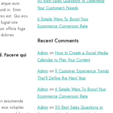
50 Best Sales Questions to Determine
t atque eum.
Your Customer’s Needs
odi in. Enim
res est. Qui eos
6 Simple Ways To Boost Your
fugiat iste
Ecommerce Conversion Rate
is officia fuga
 dolores
Recent Comments
Admin
on
How to Create a Social Media
d. Facere qui
Calendar to Plan Your Content
Admin
on
9 Customer Experience Trends
That’ll Define the Next Year
Admin
on
6 Simple Ways To Boost Your
Ecommerce Conversion Rate
 in assumenda
Admin
on
50 Best Sales Questions to
 eius voluptas