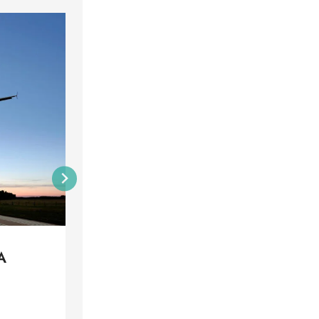
A
A Step-by-Step Guide to Creat
on WordPress
By
kenoxisav
January 27, 2024