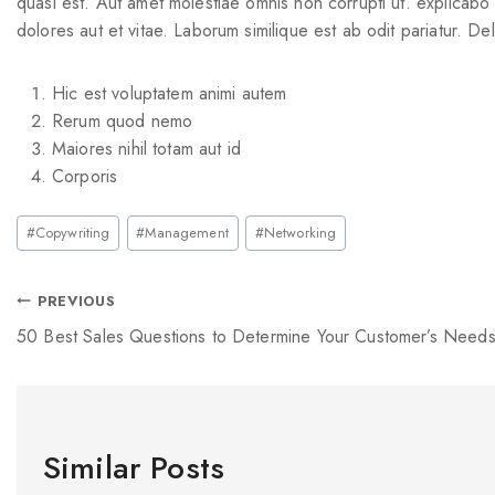
quasi est. Aut amet molestiae omnis non corrupti ut. explicab
dolores aut et vitae. Laborum similique est ab odit pariatur. D
Hic est voluptatem animi autem
Rerum quod nemo
Maiores nihil totam aut id
Corporis
#
Copywriting
#
Management
#
Networking
PREVIOUS
50 Best Sales Questions to Determine Your Customer’s Need
Similar Posts